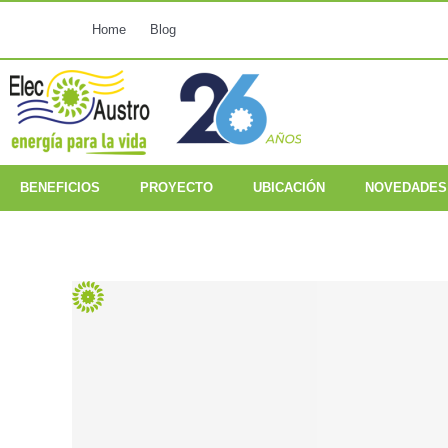
Home
Blog
BENEFICIOS
PROYECTO
UBICACIÓN
NOVEDADES