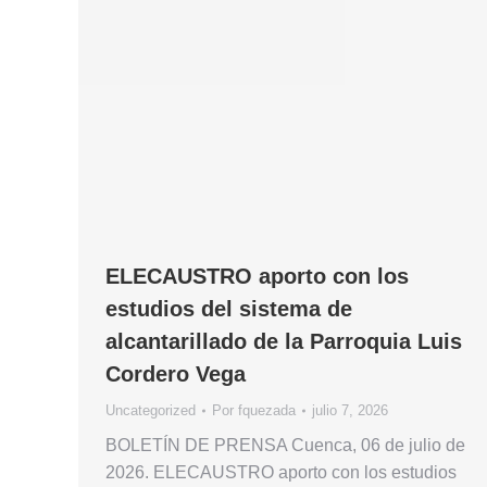
ELECAUSTRO aporto con los
estudios del sistema de
alcantarillado de la Parroquia Luis
Cordero Vega
Uncategorized
Por
fquezada
julio 7, 2026
BOLETÍN DE PRENSA Cuenca, 06 de julio de
2026. ELECAUSTRO aporto con los estudios