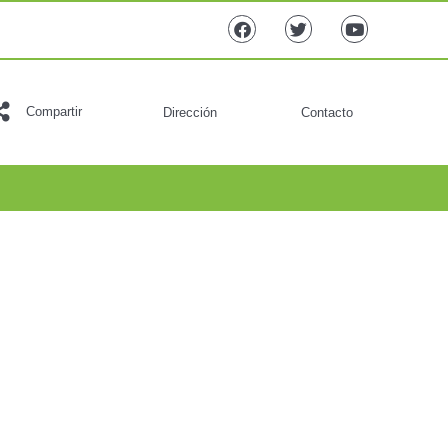
Compartir
Dirección
Contacto