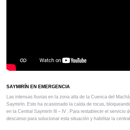
SAYMIRÍN EN EMERGENCIA
Las intensas lluvias en la zona alta de la Cuenca del Machá
Saymirín. Esto ha ocasionado la caída de rocas, bloqueando e
en la Central Saymirín III – IV
.
Para restablecer el servicio 
descanso para solucionar esta situación y habilitar la centr