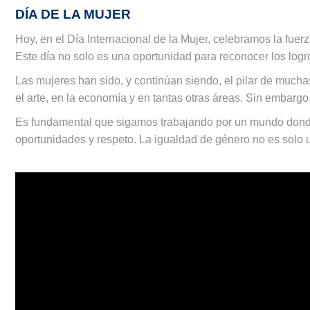
DÍA DE LA MUJER
Hoy, en el Día Internacional de la Mujer, celebramos la fuerz
Este día no solo es una oportunidad para reconocer los logr
Las mujeres han sido, y continúan siendo, el pilar de muchas 
el arte, en la economía y en tantas otras áreas. Sin embargo
Es fundamental que sigamos trabajando por un mundo donde 
oportunidades y respeto. La igualdad de género no es solo u